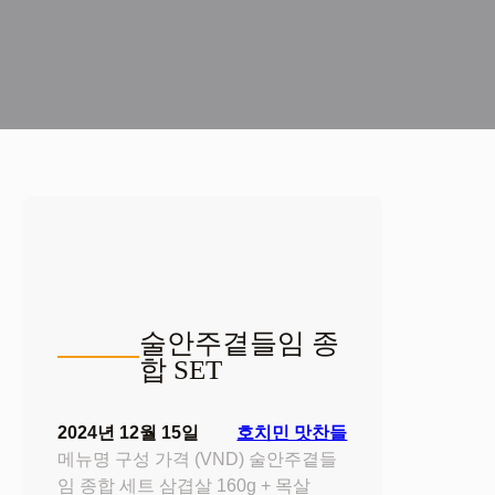
술안주곁들임 종
합 SET
2024년 12월 15일
호치민 맛찬들
메뉴명 구성 가격 (VND) 술안주곁들
임 종합 세트 삼겹살 160g + 목살