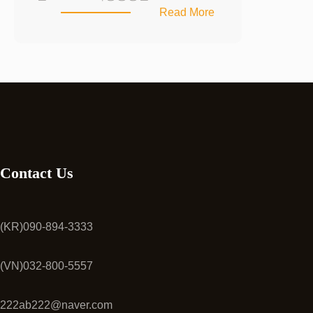
:
Read More
돼
지
고
기
류
/
PORK
Contact Us
(KR)090-894-3333
(VN)032-800-5557
222ab222@naver.com