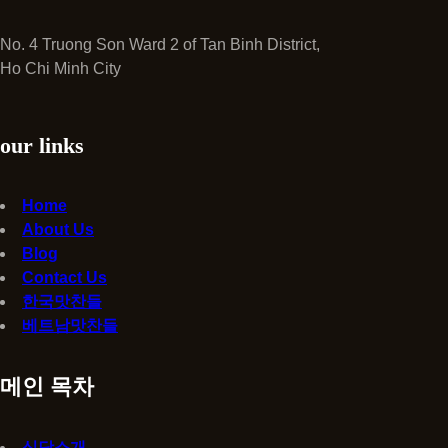
No. 4 Truong Son Ward 2 of Tan Binh District,
Ho Chi Minh City
our links
Home
About Us
Blog
Contact Us
한국맛찬들
베트남맛찬들
메인 목차
식당소개