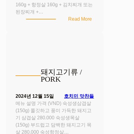
160g + 항정살 160g + 김치찌개 또는
된장찌개 +…
:
Read More
술
안
주
곁
들
임
종
돼지고기류 /
합
PORK
SET
2024년 12월 15일
호치민 맛찬들
메뉴 설명 가격 (VND) 숙성생삼겹살
(150g) 쫄깃하고 풍미 가득한 돼지고
기 삼겹살 280.000 숙성생목살
(150g) 부드럽고 담백한 돼지고기 목
살 280.000 숙성항정살…