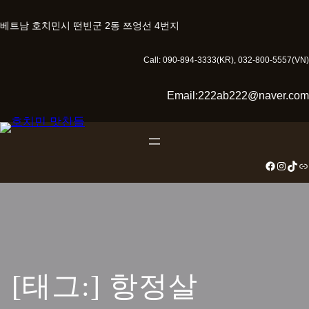
콘
텐
베트남 호치민시 떤빈군 2동 쯔엉선 4번지
츠
로
Call: 090-894-3333(KR), 032-800-5557(VN)
바
로
Email:222ab222@naver.com
가
기
Facebook
Instagram
TikTok
링크
[태그:]
항정살